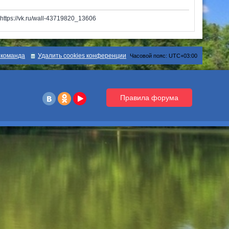
tps://vk.ru/wall-43719820_13606
команда
Удалить cookies конференции
Часовой пояс:
UTC+03:00
Правила форума