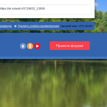
tps://vk.ru/wall-43719820_13606
команда
Удалить cookies конференции
Часовой пояс:
UTC+03:00
Правила форума