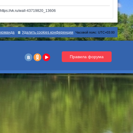
tps://vk.ru/wall-43719820_13606
команда
Удалить cookies конференции
Часовой пояс:
UTC+03:00
Правила форума