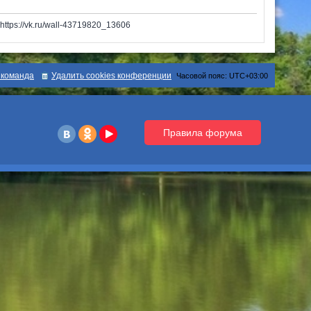
tps://vk.ru/wall-43719820_13606
команда
Удалить cookies конференции
Часовой пояс:
UTC+03:00
Правила форума