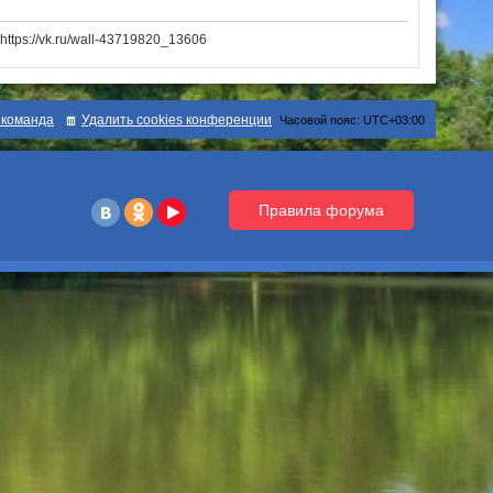
tps://vk.ru/wall-43719820_13606
команда
Удалить cookies конференции
Часовой пояс:
UTC+03:00
Правила форума